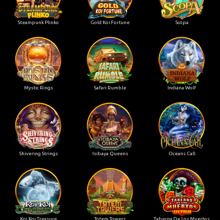
Steampunk Plinko
Gold Koi Fortune
Scopa
Mystic Rings
Safari Rumble
Indiana Wolf
Shivering Strings
Isibaya Queens
Oceans Call
Koi Koi Treasure
Totem Towers
Taberna De Los Muertos