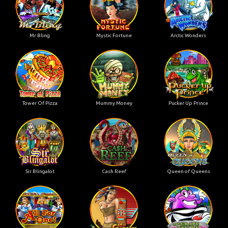
Mr Bling
Mystic Fortune
Arctic Wonders
Tower Of Pizza
Mummy Money
Pucker Up Prince
Sir Blingalot
Cash Reef
Queen of Queens