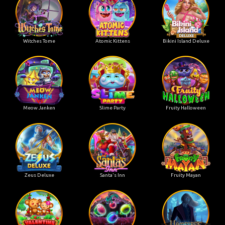
Witches Tome
Atomic Kittens
Bikini Island Deluxe
Meow Janken
Slime Party
Fruity Halloween
Zeus Deluxe
Santa's Inn
Fruity Mayan