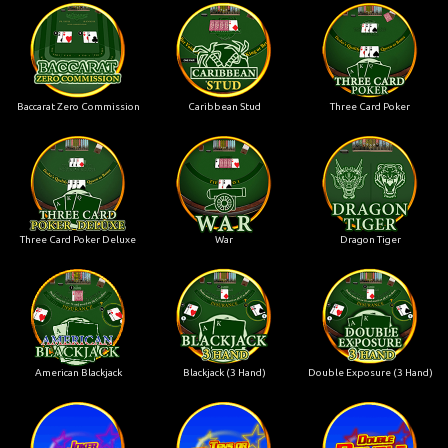
Baccarat Zero Commission
Caribbean Stud
Three Card Poker
Three Card Poker Deluxe
War
Dragon Tiger
American Blackjack
Blackjack (3 Hand)
Double Exposure (3 Hand)