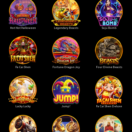
Hot Hot Halloween
Legendary Beasts
Soju Bomb
Fa Cai Shen
Fortune Dragon Joy
Four Divine Beasts
Lucky Lucky
Jump!
Fa Cai Shen Deluxe