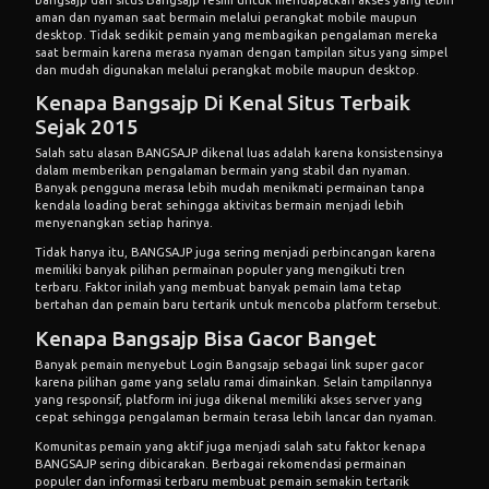
aman dan nyaman saat bermain melalui perangkat mobile maupun
desktop. Tidak sedikit pemain yang membagikan pengalaman mereka
saat bermain karena merasa nyaman dengan tampilan situs yang simpel
dan mudah digunakan melalui perangkat mobile maupun desktop.
Kenapa Bangsajp Di Kenal Situs Terbaik
Sejak 2015
Salah satu alasan BANGSAJP dikenal luas adalah karena konsistensinya
dalam memberikan pengalaman bermain yang stabil dan nyaman.
Banyak pengguna merasa lebih mudah menikmati permainan tanpa
kendala loading berat sehingga aktivitas bermain menjadi lebih
menyenangkan setiap harinya.
Tidak hanya itu, BANGSAJP juga sering menjadi perbincangan karena
memiliki banyak pilihan permainan populer yang mengikuti tren
terbaru. Faktor inilah yang membuat banyak pemain lama tetap
bertahan dan pemain baru tertarik untuk mencoba platform tersebut.
Kenapa Bangsajp Bisa Gacor Banget
Banyak pemain menyebut
Login Bangsajp
sebagai link super gacor
karena pilihan game yang selalu ramai dimainkan. Selain tampilannya
yang responsif, platform ini juga dikenal memiliki akses server yang
cepat sehingga pengalaman bermain terasa lebih lancar dan nyaman.
Komunitas pemain yang aktif juga menjadi salah satu faktor kenapa
BANGSAJP sering dibicarakan. Berbagai rekomendasi permainan
populer dan informasi terbaru membuat pemain semakin tertarik