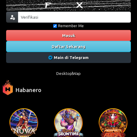
Remember Me
Masuk
Daftar Sekarang
Main di Telegram
Desktop
Wap
Habanero