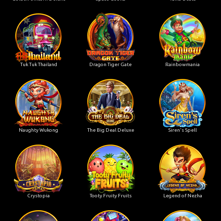
Tuk Tuk Thailand
Dragon Tiger Gate
Rainbowmania
Naughty Wukong
The Big Deal Deluxe
Siren's Spell
Crystopia
Tooty Fruity Fruits
Legend of Nezha