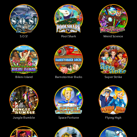
S.O.S!
Pool Shark
Weird Science
Bikini Island
Barnstormer Bucks
Super Strike
Jungle Rumble
Space Fortune
Flying High