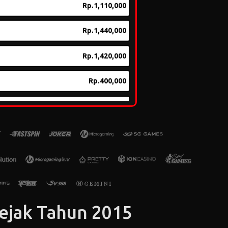
Rp.1,440,000
Rp.1,420,000
Rp.400,000
Rp.550,000
Rp.70,000
Rp.1,380,000
Rp.1,780,000
Rp.770,000
ejak Tahun 2015
Rp.240,000