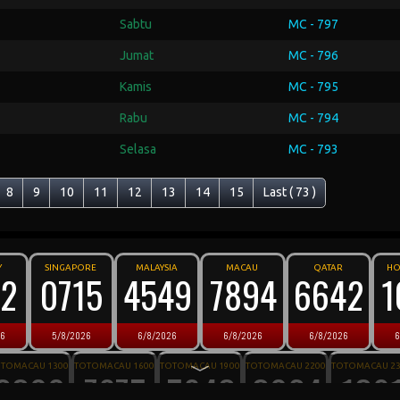
Sabtu
MC - 797
Jumat
MC - 796
Kamis
MC - 795
Rabu
MC - 794
Selasa
MC - 793
8
9
10
11
12
13
14
15
Last ( 73 )
Y
SINGAPORE
MALAYSIA
MACAU
QATAR
H
12
0715
4549
7894
6642
1
26
5/8/2026
6/8/2026
6/8/2026
6/8/2026
6
OTOMACAU 1300
TOTOMACAU 1600
TOTOMACAU 1900
TOTOMACAU 2200
TOTOMACAU 2
6300
7875
5843
3064
139