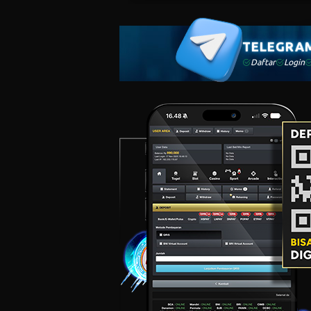
TELEGRA
Daftar
Login