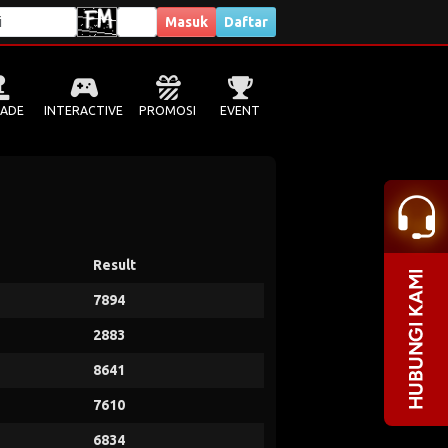
Selamat Datang di BANGSAJP, Platform Bermain Game Online Terpercaya 
Masuk
Daftar
ADE
INTERACTIVE
PROMOSI
EVENT
Result
7894
2883
8641
7610
6834