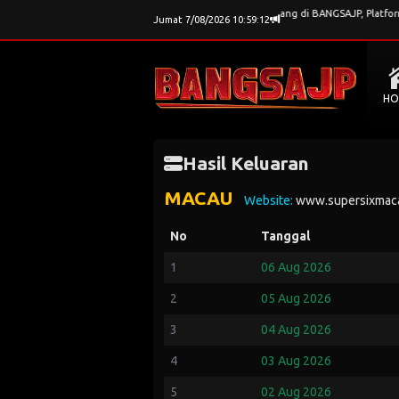
Selamat Datang di BANGSAJP, Platform Berma
Jumat 7/08/2026 10:59:13
HO
Hasil Keluaran
MACAU
Website:
www.supersixmac
No
Tanggal
1
06 Aug 2026
2
05 Aug 2026
3
04 Aug 2026
4
03 Aug 2026
5
02 Aug 2026