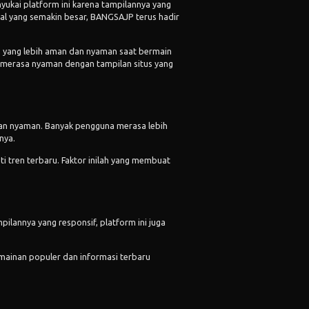
yukai platform ini karena tampilannya yang
Rp.920,000
tal yang semakin besar, BANGSAJP terus hadir
Rp.1,890,000
 yang lebih aman dan nyaman saat bermain
 merasa nyaman dengan tampilan situs yang
Rp.670,000
Rp.790,000
dan nyaman. Banyak pengguna merasa lebih
nya.
Rp.540,000
i tren terbaru. Faktor inilah yang membuat
Rp.910,000
Rp.810,000
pilannya yang responsif, platform ini juga
Rp.1,240,000
mainan populer dan informasi terbaru
Rp.1,610,000