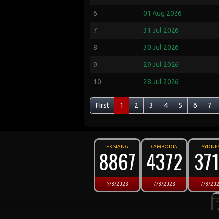
6
01 Aug 2026
7
31 Jul 2026
8
30 Jul 2026
9
29 Jul 2026
10
28 Jul 2026
First
1
2
3
4
5
6
7
HK SIANG
CAMBODIA
SYDNE
8867
4372
37
7/8/2026
7/8/2026
7/8/20
T