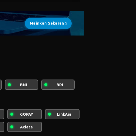
Mainkan Sekarang
BNI
BRI
GOPAY
LinkAja
Axiata