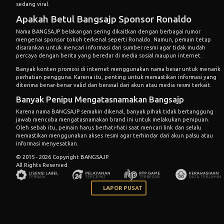
sedang viral.
Apakah Betul Bangsajp Sponsor Ronaldo
Nama BANGSAJP belakangan sering dikaitkan dengan berbagai rumor
mengenai sponsor tokoh terkenal seperti Ronaldo. Namun, pemain tetap
disarankan untuk mencari informasi dari sumber resmi agar tidak mudah
percaya dengan berita yang beredar di media sosial maupun internet.
Banyak konten promosi di internet menggunakan nama besar untuk menarik
perhatian pengguna. Karena itu, penting untuk memastikan informasi yang
diterima benar-benar valid dan berasal dari akun atau media resmi terkait.
Banyak Penipu Mengatasnamakan Bangsajp
Karena nama BANGSAJP semakin dikenal, banyak pihak tidak bertanggung
jawab mencoba mengatasnamakan brand ini untuk melakukan penipuan.
Oleh sebab itu, pemain harus berhati-hati saat mencari link dan selalu
memastikan menggunakan akses resmi agar terhindar dari akun palsu atau
informasi menyesatkan.
© 2015 - 2026 Copyright BANGSAJP.
All Rights Reserved.
LAPOR PUSAT