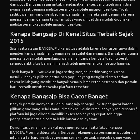
dan
situs Bangsajp
resmi untuk mendapatkan akses yang lebih aman dan
nyaman saat bermain melalui perangkat mobile maupun desktop. Tidak
sedikit pemain yang membagikan pengalaman mereka saat bermain karena
merasa nyaman dengan tampilan situs yang simpel dan mudah digunakan
melalui perangkat mobile maupun desktop.
Kenapa Bangsajp Di Kenal Situs Terbaik Sejak
2015
Salah satu alasan BANGSAJP dikenal luas adalah karena konsistensinya dalam
memberikan pengalaman bermain yang stabil dan nyaman. Banyak pengguna
merasa lebih mudah menikmati permainan tanpa kendala loading berat
sehingga aktivitas bermain menjadi lebih menyenangkan setiap harinya.
Tidak hanya itu, BANGSAJP juga sering menjadi perbincangan karena
memiliki banyak pilihan permainan populer yang mengikuti tren terbaru.
Faktor inilah yang membuat banyak pemain lama tetap bertahan dan pemain
baru tertarik untuk mencoba platform tersebut.
Kenapa Bangsajp Bisa Gacor Banget
Banyak pemain menyebut
Login Bangsajp
sebagai link super gacor karena
pilihan game yang selalu ramai dimainkan. Selain tampilannya yang responsif,
platform ini juga dikenal memiliki akses server yang cepat sehingga
pengalaman bermain terasa lebih lancar dan nyaman.
Komunitas pemain yang aktif juga menjadi salah satu faktor kenapa
BANGSAJP sering dibicarakan. Berbagai rekomendasi permainan populer dan
informasi terbaru membuat pemain semakin tertarik mencoba game yang