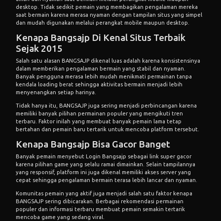
desktop. Tidak sedikit pemain yang membagikan pengalaman mereka
saat bermain karena merasa nyaman dengan tampilan situs yang simpel
dan mudah digunakan melalui perangkat mobile maupun desktop.
Kenapa Bangsajp Di Kenal Situs Terbaik
Sejak 2015
Salah satu alasan BANGSAJP dikenal luas adalah karena konsistensinya
dalam memberikan pengalaman bermain yang stabil dan nyaman.
Banyak pengguna merasa lebih mudah menikmati permainan tanpa
kendala loading berat sehingga aktivitas bermain menjadi lebih
menyenangkan setiap harinya.
Tidak hanya itu, BANGSAJP juga sering menjadi perbincangan karena
memiliki banyak pilihan permainan populer yang mengikuti tren
terbaru. Faktor inilah yang membuat banyak pemain lama tetap
bertahan dan pemain baru tertarik untuk mencoba platform tersebut.
Kenapa Bangsajp Bisa Gacor Banget
Banyak pemain menyebut
Login Bangsajp
sebagai link super gacor
karena pilihan game yang selalu ramai dimainkan. Selain tampilannya
yang responsif, platform ini juga dikenal memiliki akses server yang
cepat sehingga pengalaman bermain terasa lebih lancar dan nyaman.
Komunitas pemain yang aktif juga menjadi salah satu faktor kenapa
BANGSAJP sering dibicarakan. Berbagai rekomendasi permainan
populer dan informasi terbaru membuat pemain semakin tertarik
mencoba game yang sedang viral.