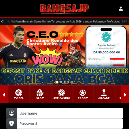
, Platform Bermain Game Online Terpercaya se-Asia 2026, dengan Pelayanan Profesional 24/7 Jam.
TOGEL
SLOT
LIVE CASINO
SPORT
ARCADE
SABU