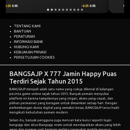
0.00
0.62
0.00
-0.72
TENTANG KAMI
BANTUAN
PERATURAN
INFORMASI BANK
HUBUNGI KAMI
KEBIJAKAN PRIVASI
PERSETUJUAN COOKIES
BANGSAJP X 777 Jamin Happy Puas
Terdiri Sejak Tahun 2015
BANGSAJP
menjadi salah satu nama yang cukup dikenal di kalangan
pecinta game online sejak tahun 2015. Banyak pemain menyukai
platform ini karena tampilannya yang ringan, akses yang cepat, dan
pilihan permainan yang beragam untuk dimainkan setiap hari. Dengan
perkembangan dunia digital yang semakin besar, BANGSAJP terus hadir
mengikuti kebutuhan pemain modern.
Selain itu, banyak pengguna juga mencari kata kunci seperti login
bangsajp dan
situs Bangsajp
resmi untuk mendapatkan akses yang lebih
aman dan nyaman saat bermain melalui perangkat mobile maupun