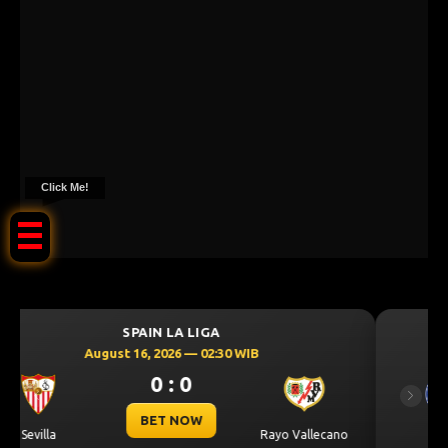
Click Me!
SPAIN LA LIGA
August 16, 2026 — 00:30 WIB
0 : 0
Previous
Next
BET NOW
Alaves
Getafe