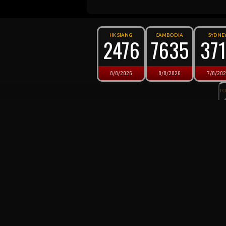
HK SIANG
CAMBODIA
SYDNE
2476
7635
37
8/8/2026
8/8/2026
7/8/20
T