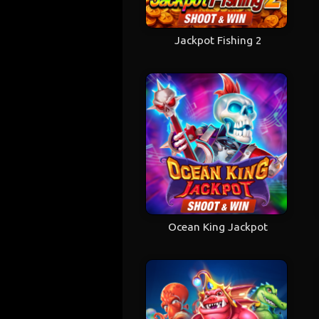
Jackpot Fishing 2
Ocean King Jackpot