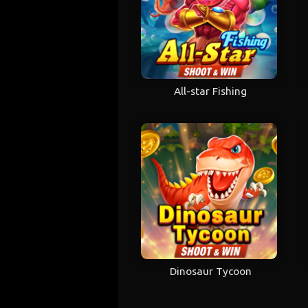
All-star Fishing
Dinosaur Tycoon