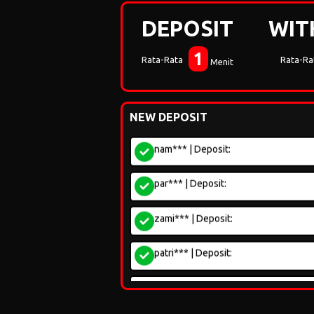
raj*** | Deposit:
DEPOSIT
WI
van*** | Deposit:
1
Rata-Rata
Rata-Ra
Menit
unja*** | Deposit:
nam*** | Deposit:
NEW DEPOSIT
par*** | Deposit:
zami*** | Deposit:
patri*** | Deposit:
sil*** | Deposit:
rah*** | Deposit: