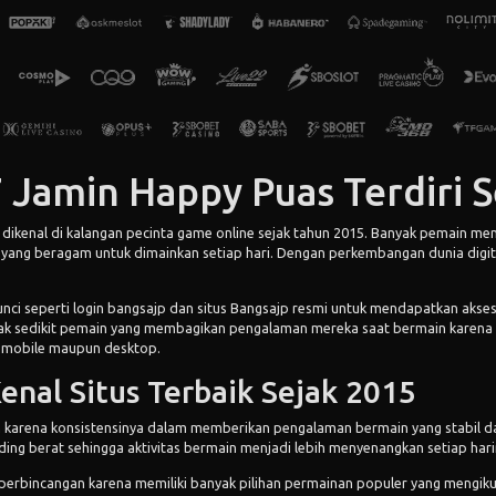
int*** | Withdraw:
Rp.45,000
kama*** | Withdraw:
Rp.35,000
harj*** | Withdraw:
Rp.40,000
zami*** | Withdraw:
Jamin Happy Puas Terdiri S
Rp.25,000
sil*** | Withdraw:
Rp.35,000
dikenal di kalangan pecinta game online sejak tahun 2015. Banyak pemain men
n yang beragam untuk dimainkan setiap hari. Dengan perkembangan dunia digi
sit*** | Withdraw:
Rp.25,000
unci seperti login bangsajp dan
situs Bangsajp
resmi untuk mendapatkan akses
ak sedikit pemain yang membagikan pengalaman mereka saat bermain karena
nad*** | Withdraw:
Rp.25,000
t mobile maupun desktop.
enal Situs Terbaik Sejak 2015
iswah***i | Withdraw:
Rp.30,000
ah karena konsistensinya dalam memberikan pengalaman bermain yang stabil 
ng berat sehingga aktivitas bermain menjadi lebih menyenangkan setiap hari
oktav***i | Withdraw:
Rp.45,000
perbincangan karena memiliki banyak pilihan permainan populer yang mengikut