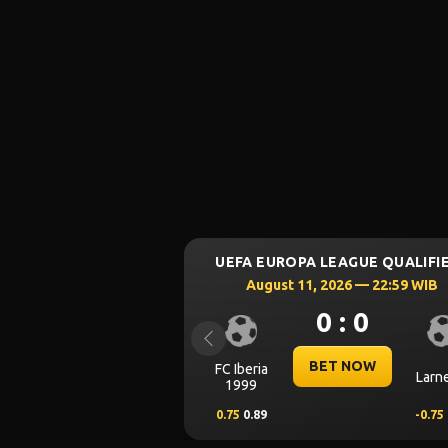
SPAIN LA LIGA
August 16, 2026 — 00:30 WIB
0 : 0
Previous
BET NOW
Alaves
Get
0.00
0.62
0.00
-