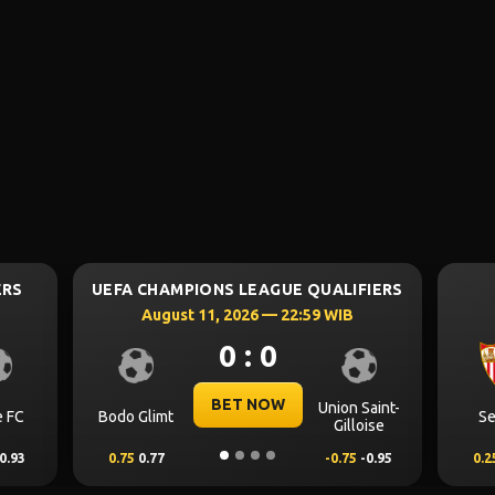
9/8/2026
8/8/2026
8/8/2026
8/8/2026
8/8/2026
SPAIN LA LIGA
UEF
August 17, 2026 — 02:30 WIB
0 : 0
BET NOW
Kaira
afe
Celta Vigo
Osasuna
0.72
0.25
0.76
-0.25
-0.86
0.0