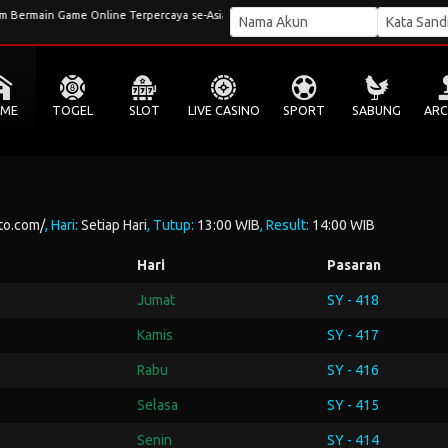
in Game Online Terpercaya se-Asia 2026, dengan Pelayanan Profesional 24/7 Jam.
ME
TOGEL
SLOT
LIVE CASINO
SPORT
SABUNG
ARC
to.com/
, Hari:
Setiap Hari
, Tutup:
13:00 WIB
, Result:
14:00 WIB
Hari
Pasaran
Jumat
SY - 418
Kamis
SY - 417
Rabu
SY - 416
Selasa
SY - 415
Senin
SY - 414