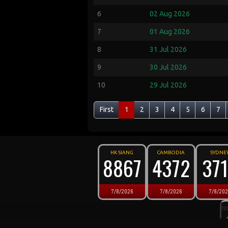
6
02 Aug 2026
7
01 Aug 2026
8
31 Jul 2026
9
30 Jul 2026
10
29 Jul 2026
First
1
2
3
4
5
6
7
HK SIANG
CAMBODIA
SYDNE
8867
4372
37
7/8/2026
7/8/2026
7/8/20
T