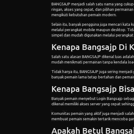
BANGSAJP
menjadi salah satu nama yang cukup 
bana*** | Deposit:
ringan, akses yang cepat, dan pilihan permaina
mengikuti kebutuhan pemain modern.
mut*** | Deposit:
Selain itu, banyak pengguna juga mencari kata k
melalui perangkat mobile maupun desktop. Tid
simpel dan mudah digunakan melalui perangka
oktav***i | Deposit:
Kenapa Bangsajp Di K
maya***i | Deposit:
Salah satu alasan BANGSAJP dikenal luas adal
mudah menikmati permainan tanpa kendala loadi
raj*** | Deposit:
Tidak hanya itu, BANGSAJP juga sering menjadi 
banyak pemain lama tetap bertahan dan pemain
lai*** | Deposit:
Kenapa Bangsajp Bis
dama*** | Deposit:
Banyak pemain menyebut
Login Bangsajp
sebaga
dikenal memiliki akses server yang cepat sehin
harj*** | Deposit:
Komunitas pemain yang aktif juga menjadi sala
membuat pemain semakin tertarik mencoba game
usa*** | Deposit:
Apakah Betul Bangsa