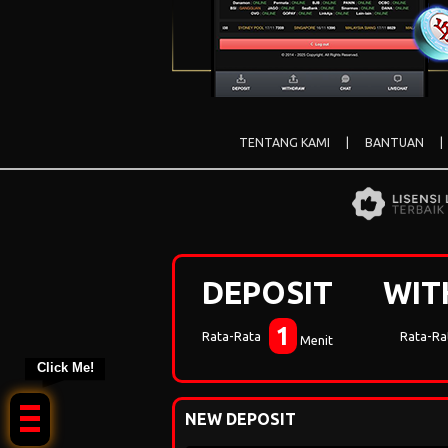
TENTANG KAMI
|
BANTUAN
|
dim*** | Deposit:
firga***ro | Deposit:
DEPOSIT
WI
gila*** | Deposit:
1
Rata-Rata
Rata-Ra
Menit
Click Me!
suar***i | Deposit:
NEW DEPOSIT
ell*** | Deposit: