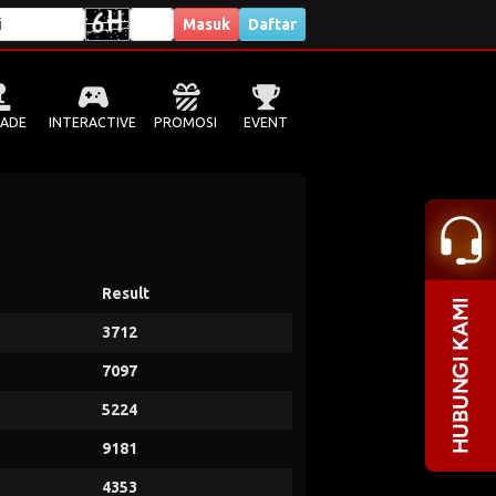
Selamat Datang di BANGSAJP, Platform Bermain Game Online Terpercaya 
Masuk
Daftar
ADE
INTERACTIVE
PROMOSI
EVENT
Result
3712
7097
5224
9181
4353