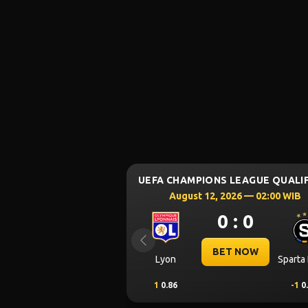
UEFA CHAMPIONS LEAGUE QUALIF
August 11, 2026 — 22:59 WIB
0 : 0
Previous
BET NOW
Union 
Bodo Glimt
Gill
0.75
0.82
-0.75