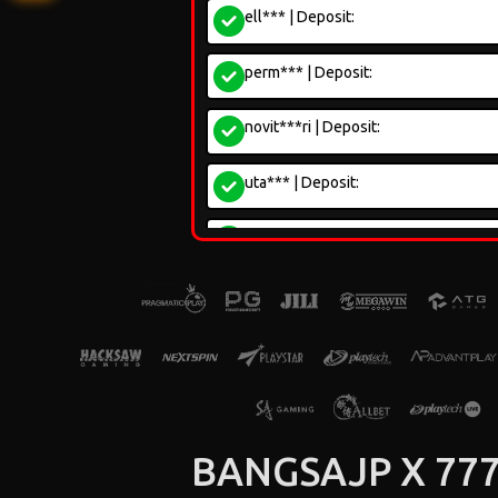
perm*** | Deposit:
novit***ri | Deposit:
uta*** | Deposit:
sab*** | Deposit:
van*** | Deposit:
sit*** | Deposit:
rah*** | Deposit:
jasm*** | Deposit:
BANGSAJP X 777 
rah*** | Deposit: