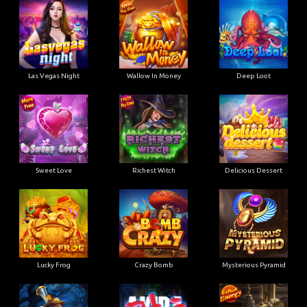
Las Vegas Night
Wallow In Money
Deep Loot
Sweet Love
Richest Witch
Delicious Dessert
Lucky Frog
Crazy Bomb
Mysterious Pyramid