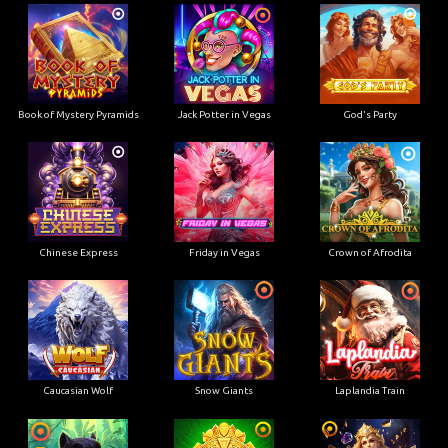
Book of Mystery Pyramids
Jack Potter in Vegas
God's Party
Chinese Express
Friday in Vegas
Crown of Afrodita
Caucasian Wolf
Snow Giants
Laplandia Train