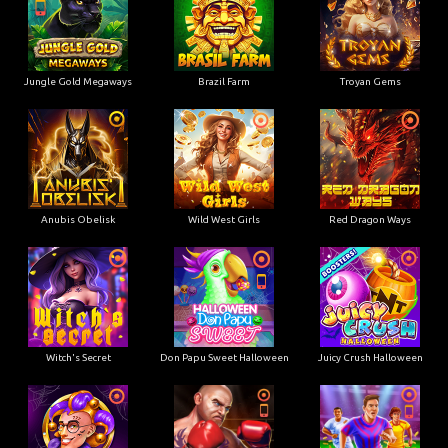
Jungle Gold Megaways
Brazil Farm
Troyan Gems
Anubis Obelisk
Wild West Girls
Red Dragon Ways
Witch's Secret
Don Papu Sweet Halloween
Juicy Crush Halloween