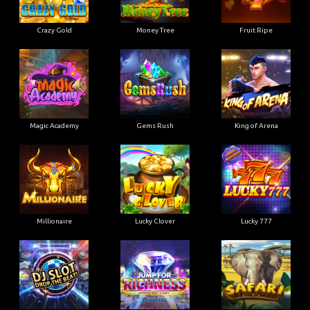
Crazy Gold
Money Tree
Fruit Ripe
Magic Academy
Gems Rush
King of Arena
Millionaire
Lucky Clover
Lucky 777