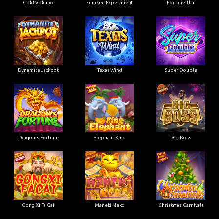
Gold Volcano
Franken Experiment
Fortune Thai
Dynamite Jackpot
Texas Wind
Super Double
Dragon's Fortune
Elephant King
Big Boss
Gong Xi Fa Cai
Maneki Neko
Christmas Carnivals