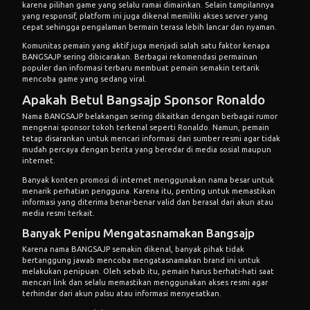
karena pilihan game yang selalu ramai dimainkan. Selain tampilannya
yang responsif, platform ini juga dikenal memiliki akses server yang
cepat sehingga pengalaman bermain terasa lebih lancar dan nyaman.
Komunitas pemain yang aktif juga menjadi salah satu faktor kenapa
BANGSAJP sering dibicarakan. Berbagai rekomendasi permainan
populer dan informasi terbaru membuat pemain semakin tertarik
mencoba game yang sedang viral.
Apakah Betul Bangsajp Sponsor Ronaldo
Nama BANGSAJP belakangan sering dikaitkan dengan berbagai rumor
mengenai sponsor tokoh terkenal seperti Ronaldo. Namun, pemain
tetap disarankan untuk mencari informasi dari sumber resmi agar tidak
mudah percaya dengan berita yang beredar di media sosial maupun
internet.
Banyak konten promosi di internet menggunakan nama besar untuk
menarik perhatian pengguna. Karena itu, penting untuk memastikan
informasi yang diterima benar-benar valid dan berasal dari akun atau
media resmi terkait.
Banyak Penipu Mengatasnamakan Bangsajp
Karena nama BANGSAJP semakin dikenal, banyak pihak tidak
bertanggung jawab mencoba mengatasnamakan brand ini untuk
melakukan penipuan. Oleh sebab itu, pemain harus berhati-hati saat
mencari link dan selalu memastikan menggunakan akses resmi agar
terhindar dari akun palsu atau informasi menyesatkan.