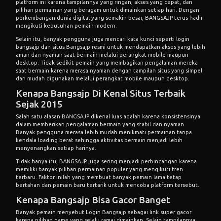
platform ini karena tampilannya yang ringan, akses yang cepat, dan
pilihan permainan yang beragam untuk dimainkan setiap hari. Dengan
perkembangan dunia digital yang semakin besar, BANGSAJP terus hadir
mengikuti kebutuhan pemain modern.
Selain itu, banyak pengguna juga mencari kata kunci seperti login
bangsajp dan
situs Bangsajp
resmi untuk mendapatkan akses yang lebih
aman dan nyaman saat bermain melalui perangkat mobile maupun
desktop. Tidak sedikit pemain yang membagikan pengalaman mereka
saat bermain karena merasa nyaman dengan tampilan situs yang simpel
dan mudah digunakan melalui perangkat mobile maupun desktop.
Kenapa Bangsajp Di Kenal Situs Terbaik
Sejak 2015
Salah satu alasan BANGSAJP dikenal luas adalah karena konsistensinya
dalam memberikan pengalaman bermain yang stabil dan nyaman.
Banyak pengguna merasa lebih mudah menikmati permainan tanpa
kendala loading berat sehingga aktivitas bermain menjadi lebih
menyenangkan setiap harinya.
Tidak hanya itu, BANGSAJP juga sering menjadi perbincangan karena
memiliki banyak pilihan permainan populer yang mengikuti tren
terbaru. Faktor inilah yang membuat banyak pemain lama tetap
bertahan dan pemain baru tertarik untuk mencoba platform tersebut.
Kenapa Bangsajp Bisa Gacor Banget
Banyak pemain menyebut
Login Bangsajp
sebagai link super gacor
karena pilihan game yang selalu ramai dimainkan. Selain tampilannya