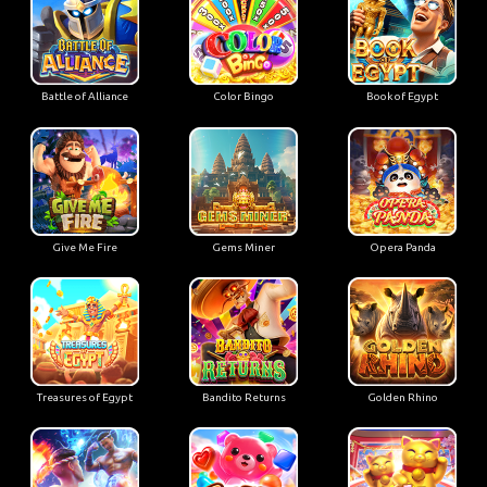
Battle of Alliance
Color Bingo
Book of Egypt
Give Me Fire
Gems Miner
Opera Panda
Treasures of Egypt
Bandito Returns
Golden Rhino