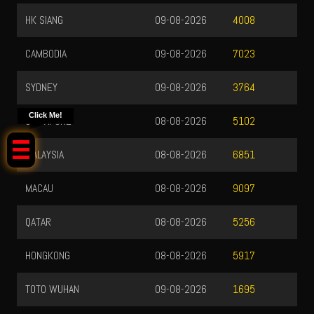
TOTOMACAU 1300
09-08-2026
7545
TOTOMACAU 1600
08-08-2026
2957
TOTOMACAU 1900
08-08-2026
9031
Click Me!
TOTOMACAU 2200
08-08-2026
6525
TOTOMACAU 2300
08-08-2026
1109