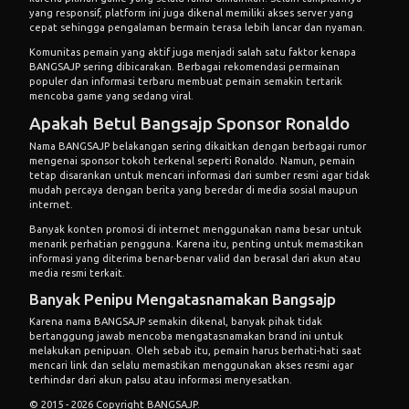
yang responsif, platform ini juga dikenal memiliki akses server yang
cepat sehingga pengalaman bermain terasa lebih lancar dan nyaman.
Komunitas pemain yang aktif juga menjadi salah satu faktor kenapa
BANGSAJP sering dibicarakan. Berbagai rekomendasi permainan
populer dan informasi terbaru membuat pemain semakin tertarik
mencoba game yang sedang viral.
Apakah Betul Bangsajp Sponsor Ronaldo
Nama BANGSAJP belakangan sering dikaitkan dengan berbagai rumor
mengenai sponsor tokoh terkenal seperti Ronaldo. Namun, pemain
tetap disarankan untuk mencari informasi dari sumber resmi agar tidak
mudah percaya dengan berita yang beredar di media sosial maupun
internet.
Banyak konten promosi di internet menggunakan nama besar untuk
menarik perhatian pengguna. Karena itu, penting untuk memastikan
informasi yang diterima benar-benar valid dan berasal dari akun atau
media resmi terkait.
Banyak Penipu Mengatasnamakan Bangsajp
Karena nama BANGSAJP semakin dikenal, banyak pihak tidak
bertanggung jawab mencoba mengatasnamakan brand ini untuk
melakukan penipuan. Oleh sebab itu, pemain harus berhati-hati saat
mencari link dan selalu memastikan menggunakan akses resmi agar
terhindar dari akun palsu atau informasi menyesatkan.
© 2015 - 2026 Copyright BANGSAJP.