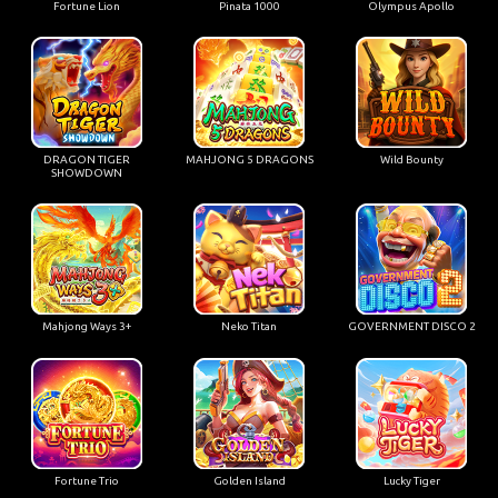
Fortune Lion
Pinata 1000
Olympus Apollo
DRAGON TIGER
MAHJONG 5 DRAGONS
Wild Bounty
SHOWDOWN
Mahjong Ways 3+
Neko Titan
GOVERNMENT DISCO 2
Fortune Trio
Golden Island
Lucky Tiger